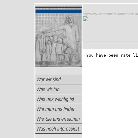
http://www.mennoniten-kochendorf.d