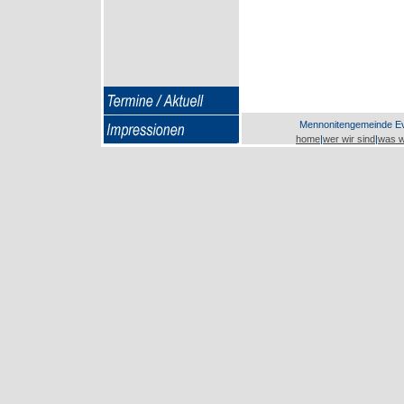
Mennonitengemeinde Eva
home
|
wer wir sind
|
was w